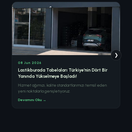
❯
08 Jun 2026
28
Lastikburada Tabelaları Türkiye'nin Dört Bir
Ku
Yanında Yükselmeye Başladı!
Mar
kim
Hizmet ağımızı, kalite standartlarımızı temsil eden
yeni noktalarla genişletiyoruz.
De
Devamını Oku →