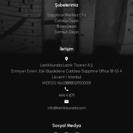
Şubelerimiz
Sapphire Merkez Ofis
Çatalca Depo
Bursa Depo
Samsun Depo
İletişim
Lastikburada Lastik Ticaret A.Ş
Emniyet Evleri, Eski Büyükdere Caddesi Sapphire Office 1B-55 4
Levent / İstanbul
MERSİS No:0388180219500001
444 4 879
info@lastikburada.com
Sosyal Medya