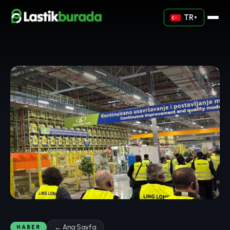
TR
▼
← Ana Sayfa
HABER