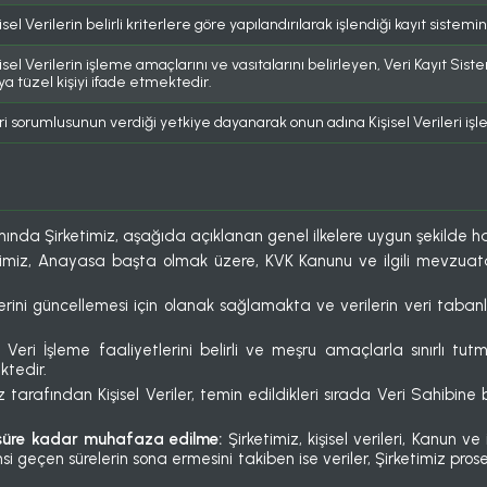
isel Verilerin belirli kriterlere göre yapılandırılarak işlendiği kayıt sistem
şisel Verilerin işleme amaçlarını ve vasıtalarını belirleyen, Veri Kayıt 
ya tüzel kişiyi ifade etmektedir.
ri sorumlusunun verdiği yetkiye dayanarak onun adına Kişisel Verileri işl
amında Şirketimiz, aşağıda açıklanan genel ilkelere uygun şekilde h
imiz, Anayasa başta olmak üzere, KVK Kanunu ve ilgili mevzuata uy
ilerini güncellemesi için olanak sağlamakta ve verilerin veri tabanl
el Veri İşleme faaliyetlerini belirli ve meşru amaçlarla sınırlı t
ktedir.
z tarafından Kişisel Veriler, temin edildikleri sırada Veri Sahibine
an süre kadar muhafaza edilme:
Şirketimiz, kişisel verileri, Kanun v
ahsi geçen sürelerin sona ermesini takiben ise veriler, Şirketimiz 