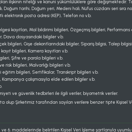
olan ilişkinin niteliği ve kanuni yükümlülüklere göre değişmektedir. To
 Doğum tarihi, Doğum yeri, Medeni hali, Nüfus cüzdanı seri sıra no, 
tlı elektronik posta adresi (KEP), Telefon no v.b.
 belgesi kayıtları, Mal bildirimi bilgileri, Özgeçmiş bilgileri, Performa
, Dava dosyasındaki bilgiler v.b.
 bilgileri, Gişe dekontlarındaki bilgiler, Sipariş bilgisi, Talep bilgisi
 kayıt bilgileri, Kamera kayıtları v.b.
lgileri, Şifre ve parola bilgileri v.b.
risk bilgileri, Malvarlığı bilgileri v.b.
eğitim bilgileri, Sertifikalar, Transkript bilgileri v.b.
rı, Kampanya çalışmasıyla elde edilen bilgiler v.b.
b.
yeti ve güvenlik tedbirleri ile ilgili veriler, biyometrik veriler.
ta olup Şirketimiz tarafından sayılan verilere benzer tipte Kişisel Ve
n 5. ve 6. maddelerinde belirtilen Kişisel Veri İşleme şartlarıyla u