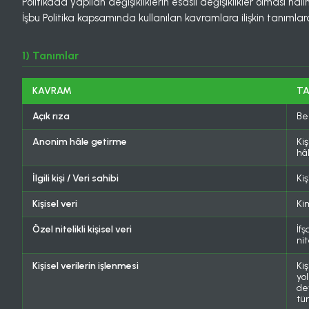
Politikada yapılan değişikliklerin esaslı değişiklikler olması halin
İşbu Politika kapsamında kullanılan kavramlara ilişkin tanımlar
1) Tanımlar
KAVRAM
TA
Açık rıza
Bel
Anonim hâle getirme
Kiş
hâ
İlgili kişi / Veri sahibi
Kiş
Kişisel veri
Kim
Özel nitelikli kişisel veri
İf
ni
Kişisel verilerin işlenmesi
Ki
yo
dev
tü