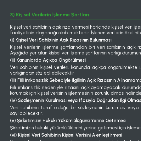
3) Kişisel Verilerin İşlenme Şartları
Kişisel veri sahibinin açık rıza vermesi haricinde kişisel veri 
faaliyetinin dayanağı olabilmektedir. İşlenen verilerin özel nite
(i) Kişisel Veri Sahibinin Açık Rızasının Bulunması
Kişisel verilerin işlenme şartlarından biri veri sahibinin açık r
Aşağıda yer alan kişisel veri işleme şartlarının varlığı durumund
(ii) Kanunlarda Açıkça Öngörülmesi
Veri sahibinin kişisel verileri, kanunda açıkça öngörülmekte is
varlığından söz edilebilecektir.
(iii) Fiili İmkansızlık Sebebiyle İlgilinin Açık Rızasının Alınamam
Fiili imkansızlık nedeniyle rızasını açıklayamayacak durumd
korumak için kişisel verisinin işlenmesinin zorunlu olması halinde v
(iv) Sözleşmenin Kurulması veya İfasıyla Doğrudan İlgi Olmas
Veri sahibinin taraf olduğu bir sözleşmenin kurulması veya if
sayılabilecektir.
(v) Şirketimizin Hukuki Yükümlülüğünü Yerine Getirmesi
Şirketimizin hukuki yükümlülüklerini yerine getirmesi için işlemeni
(vi) Kişisel Veri Sahibinin Kişisel Verisini Alenileştirmesi