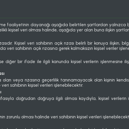
işleme faaliyetinin dayanağı aşağıda belirtilen şartlardan yalnızca bi
likli kişisel veri olması halinde, aşağıda yer alan buna ilişkin şartl
ızasıdır. Kişisel veri sahibinin açık rızası belirli bir konuya ilişkin,
a veri sahibinin açık rızasına gerek kalmaksızın kişisel veriler işlene
e diğer bir ifade ile ilgili kanunda kişisel verilerin işlenmesine i
ası
a olan veya rızasına geçerlilik tanınamayacak olan kişinin kend
eri sahibinin kişisel verileri işlenebilecektir.
ı
asıyla doğrudan doğruya ilgili olması kaydıyla, kişisel verilerin i
n zorunlu olması halinde veri sahibinin kişisel verileri işlenebilecekti