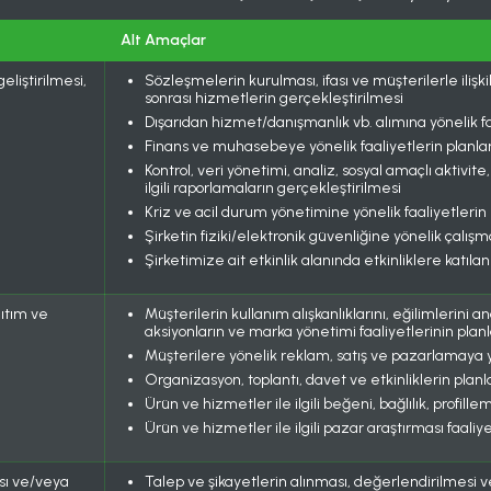
Alt Amaçlar
eliştirilmesi,
Sözleşmelerin kurulması, ifası ve müşterilerle ilişk
sonrası hizmetlerin gerçekleştirilmesi
Dışarıdan hizmet/danışmanlık vb. alımına yönelik faa
Finans ve muhasebeye yönelik faaliyetlerin planlanm
Kontrol, veri yönetimi, analiz, sosyal amaçlı aktivit
ilgili raporlamaların gerçekleştirilmesi
Kriz ve acil durum yönetimine yönelik faaliyetlerin
Şirketin fiziki/elektronik güvenliğine yönelik çalışm
Şirketimize ait etkinlik alanında etkinliklere katılan
nıtım ve
Müşterilerin kullanım alışkanlıklarını, eğilimlerini
aksiyonların ve marka yönetimi faaliyetlerinin plan
Müşterilere yönelik reklam, satış ve pazarlamaya y
Organizasyon, toplantı, davet ve etkinliklerin planl
Ürün ve hizmetler ile ilgili beğeni, bağlılık, profi
Ürün ve hizmetler ile ilgili pazar araştırması faaliy
ası ve/veya
Talep ve şikayetlerin alınması, değerlendirilmesi v