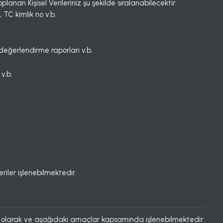
planan Kişisel Verileriniz şu şekilde sıralanabilecektir:
TC kimlik no v.b.
ns değerlendirme raporları v.b.
 v.b.
riler işlenebilmektedir.
yumlu olarak ve aşağıdaki amaçlar kapsamında işlenebilmektedir: