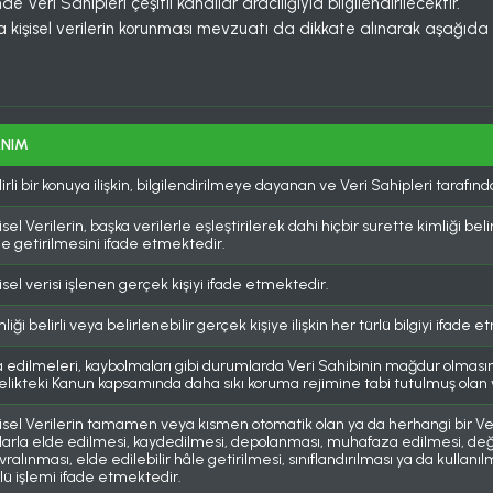
de Veri Sahipleri çeşitli kanallar aracılığıyla bilgilendirilecektir.
a kişisel verilerin korunması mevzuatı da dikkate alınarak aşağıda y
NIM
irli bir konuya ilişkin, bilgilendirilmeye dayanan ve Veri Sahipleri taraf
isel Verilerin, başka verilerle eşleştirilerek dahi hiçbir surette kimliği bel
le getirilmesini ifade etmektedir.
isel verisi işlenen gerçek kişiyi ifade etmektedir.
liği belirli veya belirlenebilir gerçek kişiye ilişkin her türlü bilgiyi ifade 
şa edilmeleri, kaybolmaları gibi durumlarda Veri Sahibinin mağdur olma
telikteki Kanun kapsamında daha sıkı koruma rejimine tabi tutulmuş olan 
şisel Verilerin tamamen veya kısmen otomatik olan ya da herhangi bir Ve
llarla elde edilmesi, kaydedilmesi, depolanması, muhafaza edilmesi, değ
ralınması, elde edilebilir hâle getirilmesi, sınıflandırılması ya da kulla
rlü işlemi ifade etmektedir.