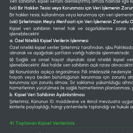
Veri sahibinin, kişisel verisini alenileştirmiş olması halinde ilgili 
(vii) Bir Hakkın Tesisi veya Korunması için Veri İşlemenin Zoru
Bir hakkın tesisi, kullanılması veya korunması için veri işlemenin 
(viii) Şirketimizin Meşru Menfaati için Veri İşlemenin Zorunlu 
Kişisel veri sahibinin temel hak ve özgürlüklerine zarar ve
işlenebilecektir.
a. Özel Nitelikli Kişisel Verilerin İşlenmesi
Özel nitelikli kişisel veriler Şirketimiz tarafından, işbu Politi
alınarak ve aşağıdaki şartların varlığı halinde işlenmektedir.
(i)
Sağlık ve cinsel hayat dışındaki özel nitelikli kişisel v
işlenebilecektir. Aksi halde veri sahibinin açık rızası alınacaktır
(ii)
Kanunlarda açıkça öngörülmesi; Fiili imkânsızlık nedeniyl
hayatı veya beden bütünlüğünün korunması için zorunlu olması; İ
korunması için zorunlu olması; Sır saklama yükümlülüğü altınd
hizmetlerinin yürütülmesi ile sağlık hizmetlerinin planlanması, 
b. Kişisel Veri Sahibinin Aydınlatılması
Şirketimiz, Kanunun 10. maddesine ve ikincil mevzuata uygun ol
kimlerle paylaşıldığı, hangi yöntemlerle toplandığı ve hukuki s
4) Toplanan Kişisel Verileriniz