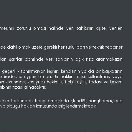
sinin zorunlu olması halinde veri sahibinin kişisel verileri
r de dahil olmak üzere gerekli her türlü idari ve teknik tedbirler
ılan şartlar dahilinde veri sahibinin açık rıza aranmaksızın
eçerlilik tanınmayan kişinin, kendisinin ya da bir başkasının
rme iradesine uygun olması; Bir hakkın tesisi, kullanılması veya
ın korunması, koruyucu hekimlik, tıbbi teşhis, tedavi ve bakım
binin rızası alınacaktır.
arak kim tarafından, hangi amaçlarla işlendiği, hangi amaçlarla
ahip olduğu hakları konusunda bilgilendirmektedir.