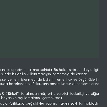
ı talep etme hakkına sahiptir. Bu hak, kişinin kendisiyle ilgili
tusunda kullanılıp kullanılmadığını öğrenmeyi de kapsar.
kişisel verilerin işlenmesinde kişilerin temel hak ve özgürlüklerini
oğrultuda hazırlanan bu Politika'nın amacı Kanun düzenlemelerine
.Ş. ("
Şirket
") tarafından müşteri, ziyaretçi, tedarikçi ve diğer
'in beyan ve açıklamalarını içermektedir.
yla Politikada değişiklikler yapma hakkını saklı tutmaktadır.