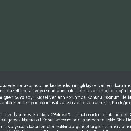
leme uyarınca, herkes kendisi ile ilgili kişisel verilerin korunmasın
unların düzeltilmesini veya silinmesini talep etme ve amaçları doğrul
iren 6698 sayılı Kişisel Verilerin Korunması Kanunu ("
Kanun
") ile 
 yükümlülükleri ile uyacakları usul ve esaslar düzenlenmiştir. Bu d
sı ve İşlenmesi Politikası ("
Politika
"), Lastikburada Lastik Ticaret A
daki gerçek kişilere ait Kanun kapsamında işlenmesine ilişkin Şirket
arımız ve yasal düzenlemeler hakkında güncel bilgiler sunmak amacı