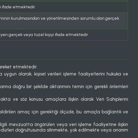
ini ifade etmektedir.
Sisteminin kurulmasından ve yönetilmesinden sorumlu olan gerçek
eyen gerçek veya tüzel kişiyi ifade etmektedir.
areket etmektedir.
gun olarak, kişisel verileri işleme faaliyetlerini hukuka ve
arına doğru bir şekilde aktarımını temin için gerekli önlemleri
utmakta ve söz konusu amaçlara ilişkin olarak Veri Sahiplerini
 bildirilen amaç için gerektiği ölçüde, bu amaçla bağlantılı ve
e ilgili mevzuatta öngörülen veya veri işleme faaliyetine ilişkin
prosedürleri doğrultusunda silinmekte, yok edilmekte veya anonim