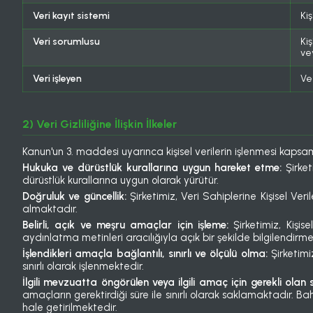
Veri kayıt sistemi
Kiş
Veri sorumlusu
Ki
ve
Veri işleyen
Ve
2) Veri Gizliliğine İlişkin İlkeler
Kanun'un 3. maddesi uyarınca kişisel verilerin işlenmesi kaps
Hukuka ve dürüstlük kurallarına uygun hareket etme:
Şirket
dürüstlük kurallarına uygun olarak yürütür.
Doğruluk ve güncellik:
Şirketimiz, Veri Sahiplerine Kişisel Ver
almaktadır.
Belirli, açık ve meşru amaçlar için işleme:
Şirketimiz, Kişis
aydınlatma metinleri aracılığıyla açık bir şekilde bilgilendirme
İşlendikleri amaçla bağlantılı, sınırlı ve ölçülü olma:
Şirketimi
sınırlı olarak işlenmektedir.
İlgili mevzuatta öngörülen veya ilgili amaç için gerekli ol
amaçların gerektirdiği süre ile sınırlı olarak saklamaktadır. B
hale getirilmektedir.