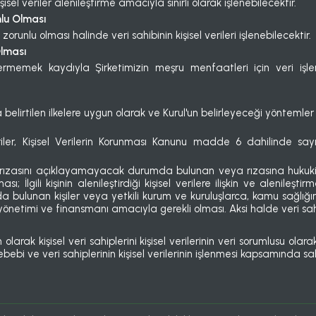
kişisel veriler alenileştirme amacıyla sınırlı olarak işlenebilecektir.
nlu Olması
zorunlu olması halinde veri sahibinin kişisel verileri işlenebilecektir.
Olması
rmemek kaydıyla Şirketimizin meşru menfaatleri için veri işleme
kada belirtilen ilkelere uygun olarak ve Kurul'un belirleyeceği yöntemle
eriler, Kişisel Verilerin Korunması Kanunu madde 6 dahilinde say
.
e rızasını açıklayamayacak durumda bulunan veya rızasına hukuki g
lgili kişinin alenileştirdiği kişisel verilere ilişkin ve alenileşti
a bulunan kişiler veya yetkili kurum ve kuruluşlarca, kamu sağlığın
yönetimi ve finansmanı amacıyla gerekli olması. Aksi halde veri sahi
arak kişisel veri sahiplerini kişisel verilerinin veri sorumlusu ol
ebebi ve veri sahiplerinin kişisel verilerinin işlenmesi kapsamında s