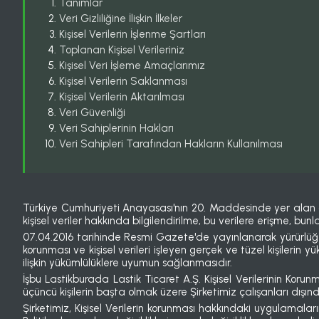
Tanımlar
Veri Gizliliğine İlişkin İlkeler
Kişisel Verilerin İşlenme Şartları
Toplanan Kişisel Verileriniz
Kişisel Veri İşleme Amaçlarımız
Kişisel Verilerin Saklanması
Kişisel Verilerin Aktarılması
Veri Güvenliği
Veri Sahiplerinin Hakları
Veri Sahipleri Tarafından Hakların Kullanılması
Türkiye Cumhuriyeti Anayasası'nın 20. Maddesinde yer alan düzen
kişisel veriler hakkında bilgilendirilme, bu verilere erişme, b
07.04.2016 tarihinde Resmi Gazete'de yayınlanarak yürürlüğe g
korunması ve kişisel verileri işleyen gerçek ve tüzel kişilerin
ilişkin yükümlülüklere uyumun sağlanmasıdır.
İşbu Lastikburada Lastik Ticaret A.Ş. Kişisel Verilerinin Korunma
üçüncü kişilerin başta olmak üzere Şirketimiz çalışanları dışın
Şirketimiz, Kişisel Verilerin korunması hakkındaki uygulamal