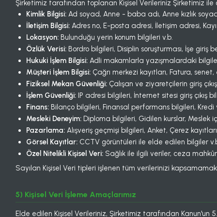
Şirketimiz tarafından toplanan Kişisel Verileriniz Şirketimiz ile 
Kimlik Bilgisi:
Ad soyad, Anne - baba adı, Anne kızlık soyadı,
İletişim Bilgisi:
Adres no, E-posta adresi, İletişim adresi, Kayı
Lokasyon:
Bulunduğu yerin konum bilgileri v.b.
Özlük Verisi:
Bordro bilgileri, Disiplin soruşturması, İşe giriş
Hukuki İşlem Bilgisi:
Adli makamlarla yazışmalardaki bilgiler
Müşteri İşlem Bilgisi:
Çağrı merkezi kayıtları, Fatura, senet, çek
Fiziksel Mekan Güvenliği:
Çalışan ve ziyaretçilerin giriş çıkış
İşlem Güvenliği:
IP adresi bilgileri, İnternet sitesi giriş çıkış bi
Finans:
Bilanço bilgileri, Finansal performans bilgileri, Kredi ve 
Mesleki Deneyim:
Diploma bilgileri, Gidilen kurslar, Meslek içi 
Pazarlama:
Alışveriş geçmişi bilgileri, Anket, Çerez kayıtla
Görsel Kayıtlar:
CCTV görüntüleri ile elde edilen bilgiler v.
Özel Nitelikli Kişisel Veri:
Sağlık ile ilgili veriler, ceza mahkûmi
Sayılan Kişisel Veri tipleri işlenen tüm verilerinizi kapsamamak
5) Kişisel Veri İşleme Amaçlarımız
Elde edilen Kişisel Verileriniz, Şirketimiz tarafından Kanun'u