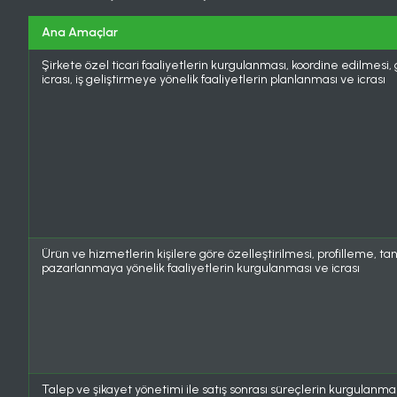
Ana Amaçlar
Şirkete özel ticari faaliyetlerin kurgulanması, koordine edilmesi, g
icrası, iş geliştirmeye yönelik faaliyetlerin planlanması ve icrası
Ürün ve hizmetlerin kişilere göre özelleştirilmesi, profilleme, ta
pazarlanmaya yönelik faaliyetlerin kurgulanması ve icrası
Talep ve şikayet yönetimi ile satış sonrası süreçlerin kurgulanm