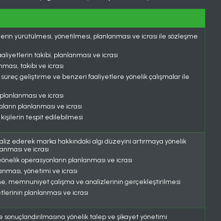
ilerin yürütülmesi, yönetilmesi, planlanması ve icrası ile sözleşme
liyetlerin takibi, planlanması ve icrası
ası, takibi ve icrası
e, süreç geliştirme ve benzeri faaliyetlere yönelik çalışmalar ile
 planlanması ve icrası
aların planlanması ve icrası
 kişilerin tespit edilebilmesi
 analiz ederek marka hakkındaki algı düzeyini artırmaya yönelik
lanması ve icrası
önelik operasyonların planlanması ve icrası
anması, yönetimi ve icrası
lleme, memnuniyet çalışma ve analizlerinin gerçekleştirilmesi
etlerinin planlanması ve icrası
e sonuçlandırılmasına yönelik talep ve şikayet yönetimi