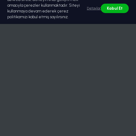
amacıyla çerezler kullanmaktadır. Siteyi
Kabul Et
Detaylar
kullanmaya devam ederek çerez
politikamızı kabul etmiş sayılırsınız.
© 2026 Lastikburada | Güvenilir Toptan Lastik Tedariği.
Tüm hakları saklıdır.
Hızlı Menü
Hakkımızda
Belgeler / Sertifikalar
Çözümler
Partnerler
KVKK Aydınlatma Metni
Çerez Politikası