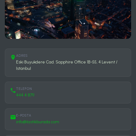
ADRES
Eski Buyukdere Cad. Sapphire Office 1B-55, 4 Levent /
Istanbul
TELEFON
444 4 879
E-POSTA
info@lastikburada.com