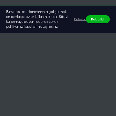
Bu web sitesi, deneyiminizi geliştirmek
amacıyla çerezler kullanmaktadır. Siteyi
Kabul Et
Detaylar
kullanmaya devam ederek çerez
politikamızı kabul etmiş sayılırsınız.
© 2026 Lastikburada | Güvenilir Toptan Lastik Tedariği.
Tüm hakları saklıdır.
Hızlı Menü
Hakkımızda
Belgeler / Sertifikalar
Çözümler
Partnerler