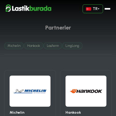
TR
▼
Partnerler
Michelin
Hankook
Laufenn
LingLong
Michelin
Hankook