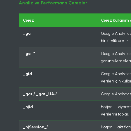
Analiz ve Performans Çerezleri
Çerez
Çerez Kullanım
_ga
Google Analytics 
bir kimlik üretir.
_ga_*
Google Analytic
görüntülemelerin
_gid
Google Analytics
verileri için kullan
_gat / _gat_UA-*
Google Analytics 
_hjid
Hotjar — ziyaretç
verilerini toplar.
_hjSession_*
Hotjar — aktif ot