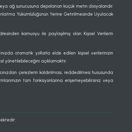
za veya ağ sunucusuna depolanan küçük metin dosyalarıdır.
dınlatma Yükümlülüğünün Yerine Getirilmesinde Uyulacak
resinden kamuoyu ile paylaşılmış olan Kişisel Verilerin
zda otomatik yollarla elde edilen kişisel verilerinizin
ıl yönetilebileceğini açıklamaktır.
yıcınızdan çerezlerin kaldırılması, reddedilmesi hususunda
ormlarımızın tüm fonksiyonlarına erişemeyebilirsiniz veya
mektedir: