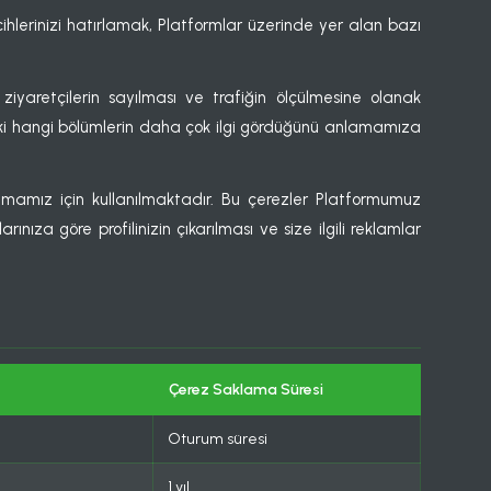
ihlerinizi hatırlamak, Platformlar üzerinde yer alan bazı
iyaretçilerin sayılması ve trafiğin ölçülmesine olanak
ki hangi bölümlerin daha çok ilgi gördüğünü anlamamıza
sunmamız için kullanılmaktadır. Bu çerezler Platformumuz
rınıza göre profilinizin çıkarılması ve size ilgili reklamlar
Çerez Saklama Süresi
Oturum süresi
1 yıl