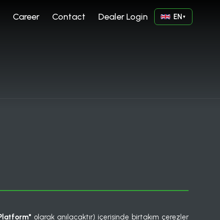
Career
Contact
Dealer Login
EN
▼
Platform"
olarak anılacaktır) içerisinde birtakım çerezler