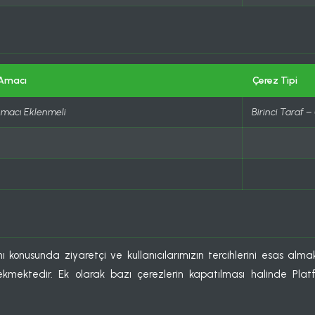
 Amacı
Çerez Tipi
Amacı Eklenmeli
Birinci Taraf 
ı konusunda ziyaretçi ve kullanıcılarımızın tercihlerini esas alma
erekmektedir. Ek olarak bazı çerezlerin kapatılması halinde Pla