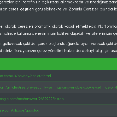
rezler için, tarafınızın açık rızası alınmaktadır ve istediğiniz za
an çerez çeşitleri görülebilmekte ve Zorunlu Çerezler dışında kala
nel olarak çerezleri otomatik olarak kabul etmektedir. Platformlar
nde kullanıcı deneyiminizin kalitesi düşebilir ve sitelerimizin çeşitl
için engelleyecek şekilde, çerez oluşturulduğunda uyarı verecek şek
irsiniz. Tarayıcınızın çerez yönetimi hakkında detaylı bilgi için aşağ
e.com/uk/privacy/opt-out.html
l.com/articles/restore-security-settings-and-enable-cookie-settings-on
.google.com/ads/answer/2662922?hl=en
oogle.com/dlpage/gaoptout