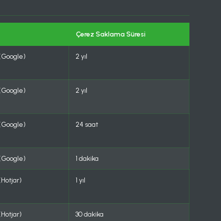
Çerez Saklama Süresi
(Google)
2 yıl
(Google)
2 yıl
(Google)
24 saat
(Google)
1 dakika
Hotjar)
1 yıl
Hotjar)
30 dakika