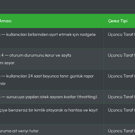
 Amacı
Çerez Tipi
— kullanıcıları birbirinden ayırt etmek için rastgele
Üçüncü Taraf 
s 4 — oturum durumunu korur ve sayfa
Üçüncü Taraf 
i sayar.
 — kullanıcıları 24 saat boyunca tanır; günlük rapor
Üçüncü Taraf 
ılır.
— sunucuya yapılan istek sayısını kısıtlar (throttling).
Üçüncü Taraf 
iye benzersiz bir kimlik atayarak ısı haritası ve kayıt
Üçüncü Taraf (
uruma ait veriyi tutar.
Üçüncü Taraf (