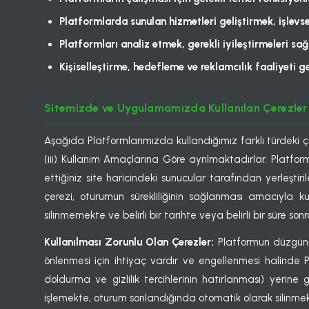
Platformlarda sunulan hizmetleri geliştirmek, işlevse
Platformları analiz etmek, gerekli iyileştirmeleri sa
Kişiselleştirme, hedefleme ve reklamcılık faaliyeti g
Sitemizde ve Uygulamamızda Kullanılan Çerezler
Aşağıda Platformlarımızda kullandığımız farklı türdeki çer
(iii) Kullanım Amaçlarına Göre ayrılmaktadırlar. Platfor
ettiğiniz site haricindeki sunucular tarafından yerleşti
çerezi, oturumun sürekliliğinin sağlanması amacıyla ku
silinmemekte ve belirli bir tarihte veya belirli bir süre son
Kullanılması Zorunlu Olan Çerezler:
Platformun düzgün şe
önlenmesi için ihtiyaç vardır ve engellenmesi halinde 
doldurma ve gizlilik tercihlerinin hatırlanması) yerine g
işlemekte, oturum sonlandığında otomatik olarak silinmek