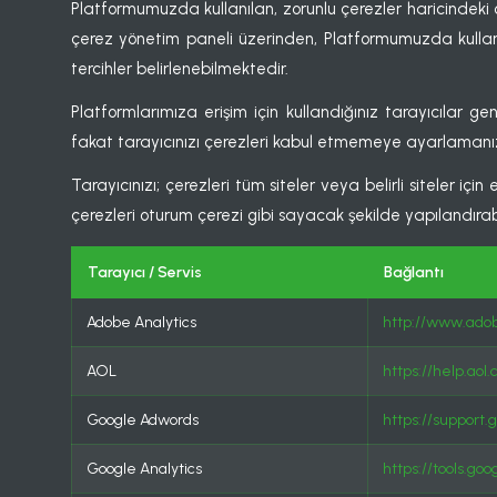
Platformumuzda kullanılan, zorunlu çerezler haricindeki çe
çerez yönetim paneli üzerinden, Platformumuzda kullanıl
tercihler belirlenebilmektedir.
Platformlarımıza erişim için kullandığınız tarayıcılar ge
fakat tarayıcınızı çerezleri kabul etmemeye ayarlamanız hali
Tarayıcınızı; çerezleri tüm siteler veya belirli siteler 
çerezleri oturum çerezi gibi sayacak şekilde yapılandırabil
Tarayıcı / Servis
Bağlantı
Adobe Analytics
http://www.adob
AOL
https://help.ao
Google Adwords
https://support
Google Analytics
https://tools.g