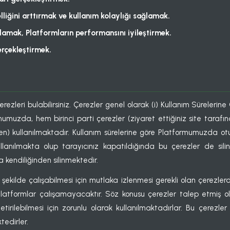
lliğini arttırmak ve kullanım kolaylığı sağlamak.
ğlamak, Platformların performansını iyileştirmek.
erçekleştirmek.
ezleri bulabilirsiniz. Çerezler genel olarak (i) Kullanım Sürelerin
mumuzda, hem birinci parti çerezler (ziyaret ettiğiniz site tarafı
rilen) kullanılmaktadır. Kullanım sürelerine göre Platformumuzda o
llanılmakta olup tarayıcınız kapatıldığında bu çerezler de sili
ra kendiliğinden silinmektedir.
kilde çalışabilmesi için mutlaka izlenmesi gerekli olan çerezlerdir
Platformlar çalışamayacaktır. Söz konusu çerezler talep etmiş ol
etirilebilmesi için zorunlu olarak kullanılmaktadırlar. Bu çerezler 
tedirler.