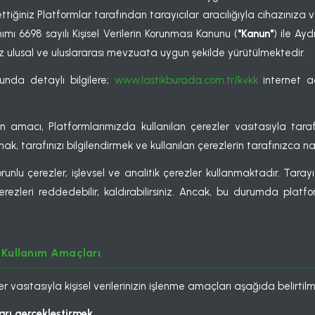
 ettiğiniz Platformlar tarafından tarayıcılar aracılığıyla cihazını
nımı 6698 sayılı Kişisel Verilerin Korunması Kanunu (
"Kanun"
) ile Ay
 ulusal ve uluslararası mevzuata uygun şekilde yürütülmektedir.
sunda detaylı bilgilere;
www.lastikburada.com.tr/kvkk
internet ad
macı, Platformlarımızda kullanılan çerezler vasıtasıyla tarafını
k, tarafınızı bilgilendirmek ve kullanılan çerezlerin tarafınızca nas
runlu çerezler, işlevsel ve analitik çerezler kullanmaktadır. Tara
erezleri reddedebilir, kaldırabilirsiniz. Ancak, bu durumda platf
n Kullanım Amaçları
 vasıtasıyla kişisel verilerinizin işlenme amaçları aşağıda belirtil
arı gerçekleştirmek.