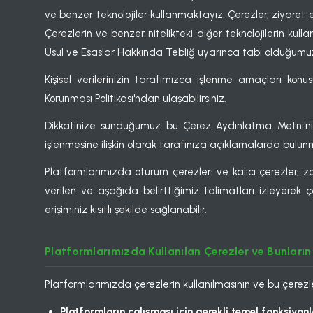
ve benzer teknolojiler kullanmaktayız. Çerezler, ziyaret
Çerezlerin ve benzer nitelikteki diğer teknolojilerin kulla
Usul ve Esaslar Hakkında Tebliğ uyarınca tabi olduğumuz
Kişisel verilerinizin tarafımızca işlenme amaçları konu
Korunması Politikası'ndan ulaşabilirsiniz.
Dikkatinize sunduğumuz bu Çerez Aydınlatma Metni'nin a
işlenmesine ilişkin olarak tarafınıza açıklamalarda bulunma
Platformlarımızda oturum çerezleri ve kalıcı çerezler, zo
verilen ve aşağıda belirttiğimiz talimatları izleyerek ç
erişiminiz kısıtlı şekilde sağlanabilir.
Platformlarımızda Kullanılan Çerezler ve Bunları
Platformlarımızda çerezlerin kullanılmasının ve bu çerezler
Platformların çalışması için gerekli temel fonksiyonl