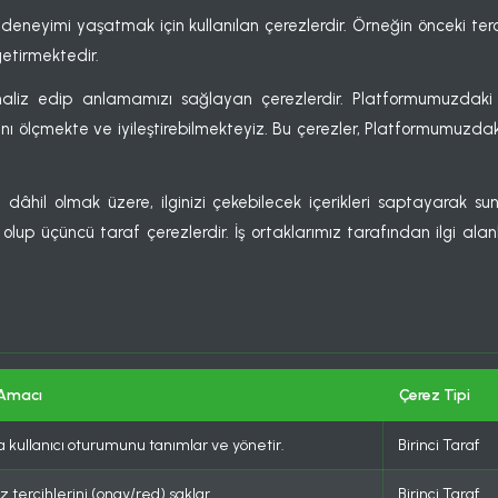
deneyimi yaşatmak için kullanılan çerezlerdir. Örneğin önceki terc
getirmektedir.
analiz edip anlamamızı sağlayan çerezlerdir. Platformumuzdaki z
 ölçmekte ve iyileştirebilmekteyiz. Bu çerezler, Platformumuzda
e dâhil olmak üzere, ilginizi çekebilecek içerikleri saptayarak 
 olup üçüncü taraf çerezlerdir. İş ortaklarımız tarafından ilgi alanla
 Amacı
Çerez Tipi
 kullanıcı oturumunu tanımlar ve yönetir.
Birinci Taraf
z tercihlerini (onay/red) saklar.
Birinci Taraf